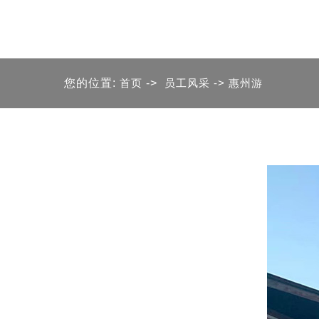
您的位置:
首页
->
员工风采
-> 惠州游