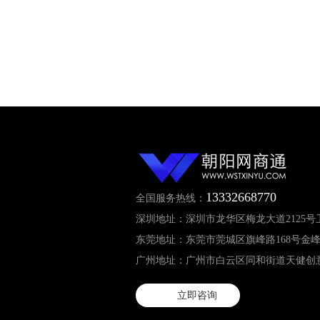
13332668770
全国服务热线：
深圳地址：深圳市龙华区梅龙大道2125号
东莞地址：东莞市莞城区旗峰路168号金峰
广州地址：广州市白云区同和街道天健创意园
立即咨询