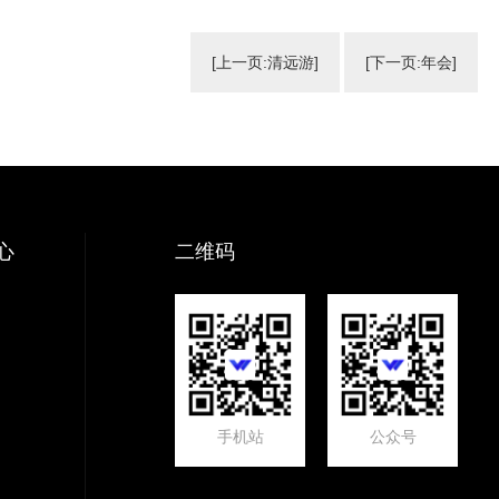
[上一页:清远游]
[下一页:年会]
心
二维码
手机站
公众号