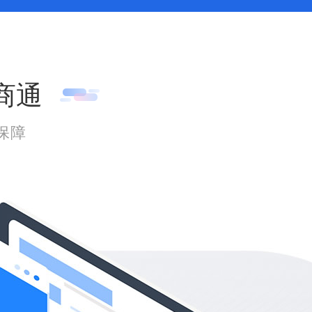
商通
保障