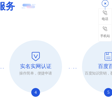
服务
电话
手机站
实名实网认证
百度
操作简单，便捷申请
百度知识营销，
4
5