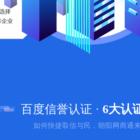
会选择
靠企业
百度信誉认证 ·
6大认
如何快捷取信与民，朝阳网商通