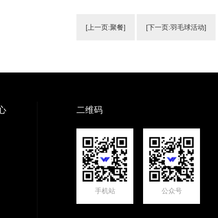
[上一页:聚餐]
[下一页:羽毛球活动]
心
二维码
手机站
公众号