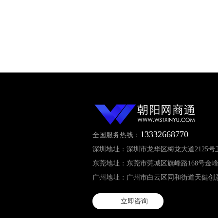
13332668770
全国服务热线：
深圳地址：深圳市龙华区梅龙大道2125号
东莞地址：东莞市莞城区旗峰路168号金峰
广州地址：广州市白云区同和街道天健创意园
立即咨询